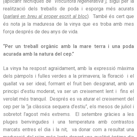
(aplicant tècniques de “viticultora regenerativa”),
sigui per la
realització dels treballs de poda i esporga més acurats
(
parlaré en breu al proper escrit al bloc
). També és cert que
és nota ja la maduresa de la vinya que es troba amb mes
força després de deu anys de vida.
“Per un treball orgànic amb la mare terra i una poda
acurada amb la natura del cep.”
La vinya ha respost agraïdament, amb la expressió màxima
dels pàmpols i fulles verdes a la primavera; la floració i el
quallat va ser ideal, formant el fruit ben desgranat, amb un
principi d’estiu moderat, va ser un creixement lent i fins el
verolat més tranquil. Després es va aturar el creixement del
cep per la “ja clàssica sequera d’estiu”, els mesos de juliol i
sobretot l’agost més extrems. El setembre gràcies a les
pluges benvingudes i una temperatura amb contrastos
marcats entres el dia i la nit, va donar com a resultat una