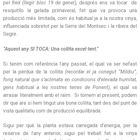
pel
fred (llegir bloc 19 de gener),
després ens va tocar de
resquitllo la gelada primaveral, fet que va provoca una
producció més limitada, com és habitual ja a la nostra vinya,
influenciada sobretot per la Serra del Montsec i la ribera del
Segre.
“Aquest any SI TOCA: Una collita excel·lent.”
Si tenim com referència l’any passat, el qual va ser nefast
per la pèrdua de la collita
(recordar el ja conegut “Míldiu”,
fong natural que s’aclimata en condicions d’elevada humitat,
gens habitual a les nostres terres de Ponent)
, el qual va
arrasar literalment amb el raïm. Si tornem al present, podem
dir que ara si hem tingut una bona collita, tant des del punt de
vista qualitatiu com de producció equilibrada.
Sigui per què la planta estava carregada d’energia, per la
reserva de l’any anterior, sigui pel treball fet a la vinya