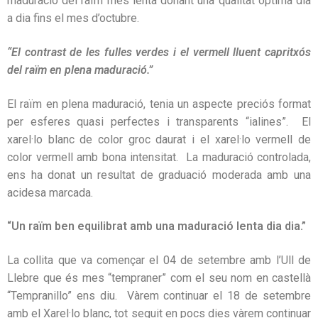
maduració del raïm més lenta donant una qualitat òptima dia
a dia fins el mes d’octubre.
“El contrast de les fulles verdes i el vermell lluent capritxós
del raïm en plena maduració.”
El raïm en plena maduració, tenia un aspecte preciós format
per esferes quasi perfectes i transparents “ialines”. El
xarel·lo blanc de color groc daurat i el xarel·lo vermell de
color vermell amb bona intensitat. La maduració controlada,
ens ha donat un resultat de graduació moderada amb una
acidesa marcada.
“Un raïm ben equilibrat amb una maduració lenta dia dia.”
La collita que va començar el 04 de setembre amb l’Ull de
Llebre que és mes “tempraner” com el seu nom en castellà
“Tempranillo” ens diu. Vàrem continuar el 18 de setembre
amb el Xarel·lo blanc, tot seguit en pocs dies vàrem continuar