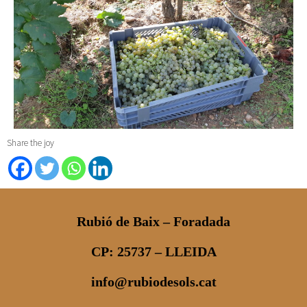
Share the joy
Rubió de Baix – Foradada
CP: 25737 – LLEIDA
info@rubiodesols.cat