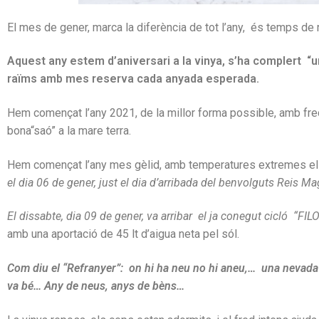
El mes de gener, marca la diferència de tot l’any, és temps de r
Aquest any estem d’aniversari a la vinya, s’ha complert “u
raïms amb mes reserva cada anyada esperada.
Hem començat l’any 2021, de la millor forma possible, amb fred 
bona“saó” a la mare terra.
Hem començat l’any mes gèlid, amb temperatures extremes els 
el dia 06 de gener, just el dia d’arribada del benvolguts Reis Ma
El dissabte, dia 09 de gener, va arribar el ja conegut cicló “F
amb una aportació de 45 lt d’aigua neta pel sól.
Com diu el “Refranyer”: on hi ha neu no hi aneu,… una nevada v
va bé… Any de neus, anys de bèns…