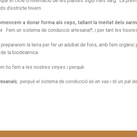
 que el cicle d’hivernació de les plantes sigui mes llarg. La pre
s d’estricte hivern.
 comencem a donar forma als ceps, tallant la meitat dels
sarme
or
. Fem un sistema de conducció artesanal*, i per tant les tisores
, prepararem la terra per fer un adobat de fons, amb fem orgànic p
 de la biodinàmica.
com ho fem a les nostres vinyes i perquè.
rtesanals
, perquè el sistema de conducció és en vas i té un pal de 