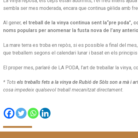
La vinya reposa, els ceps estan adormits, i el fred intens ajuda
sembla ser mes moderada, encara que continua gèlida amb fred
Al gener,
el treball de la vinya continua sent la“pre poda”,
noms populars per anomenar la fusta nova de l’any anteri
La mare terra es troba en repòs, si es possible a final del mes
que treballem segons el calendari lunar i basat en els principis
El proper mes, parlaré de LA PODA, l’art de treballar la vinya, 
* Tots
els treballs fets a la vinya de Rubió de Sòls son a mà i a
cosa impedeix qualsevol treball mecanitzat directament.