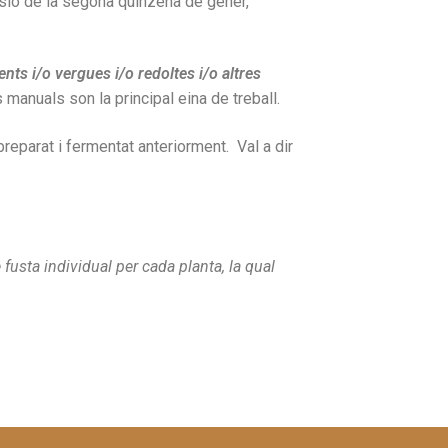
visió de la segona quinzena de gener,
nts i/o vergues i/o redoltes i/o altres
 manuals son la principal eina de treball.
reparat i fermentat anteriorment. Val a dir
fusta individual per cada planta, la qual