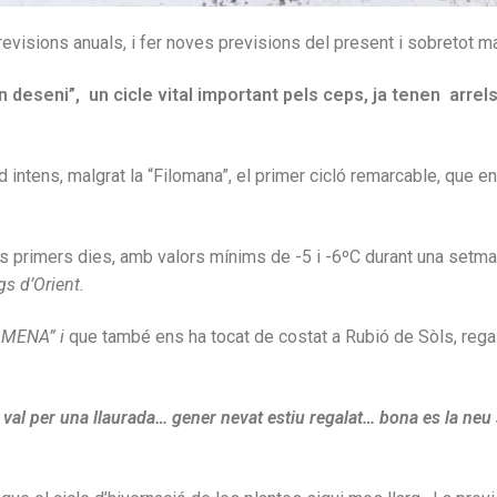
evisions anuals, i fer noves previsions del present i sobretot mar
n deseni”, un cicle vital important pels ceps, ja tenen arrel
intens, malgrat la “Filomana”, el primer cicló remarcable, que en
primers dies, amb valors mínims de -5 i -6ºC durant una setman
gs d’Orient.
ILOMENA” i
que també ens ha tocat de costat a Rubió de Sòls, rega
al per una llaurada… gener nevat estiu regalat… bona es la neu s