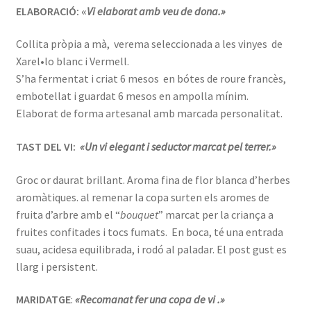
ELABORACIÓ: «
Vi elaborat amb veu de dona.»
Collita pròpia a mà, verema seleccionada a les vinyes de
Xarel•lo blanc i Vermell.
S’ha fermentat i criat 6 mesos en bótes de roure francès,
embotellat i guardat 6 mesos en ampolla mínim.
Elaborat de forma artesanal amb marcada personalitat.
TAST DEL VI:
«Un vi elegant i seductor marcat pel terrer.»
Groc or daurat brillant. Aroma fina de flor blanca d’herbes
aromàtiques. al remenar la copa surten els aromes de
fruita d’arbre amb el “
bouquet
” marcat per la criança a
fruites confitades i tocs fumats. En boca, té una entrada
suau, acidesa equilibrada, i rodó al paladar. El post gust es
llarg i persistent.
MARIDATGE
:
«Recomanat fer una copa de vi .»