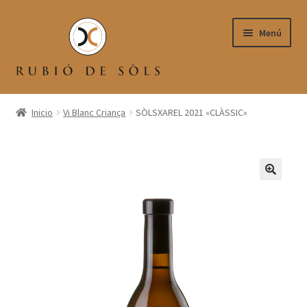
Menú
BOTIGA
Inicio
Vi Blanc Criança
SÒLSXAREL 2021 «CLÀSSIC»
CISTELLA
FINALITZA LA COMPRA
EL MEU COMPTE