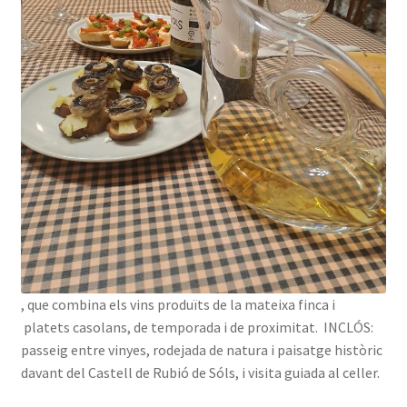
, que combina els vins produïts de la mateixa finca i
platets casolans, de temporada i de proximitat. INCLÓS:
passeig entre vinyes, rodejada de natura i paisatge històric
davant del Castell de Rubió de Sóls, i visita guiada al celler.