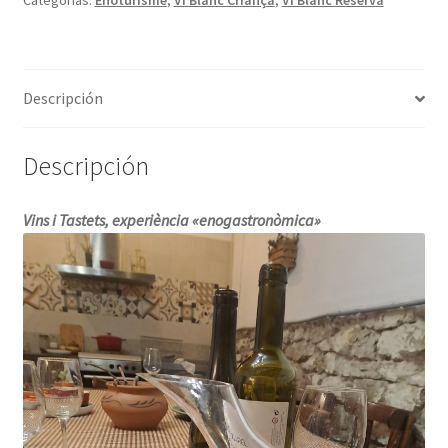
Categorías:
Enoturisme
,
Vi Blanc Criança
,
Vi Blanc Reserva
Descripción
Descripción
Vins i Tastets, experiència «enogastronòmica»