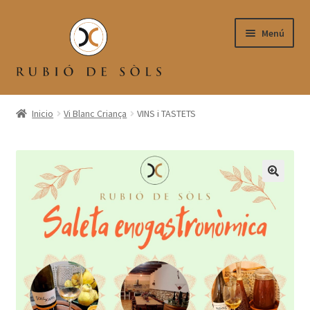
Menú
BOTIGA
Inicio
Vi Blanc Criança
VINS i TASTETS
CISTELLA
FINALITZA LA COMPRA
EL MEU COMPTE