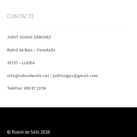
CONTACTE
JUDIT SOGAS SÁNCHEZ
Rubió de Baix – Foradada
25737 – LLEIDA
info@rubiodesols.cat / juditsogas@gmail.com
Telèfon: 690 87 23 56
© Rubió de Sòls 2026